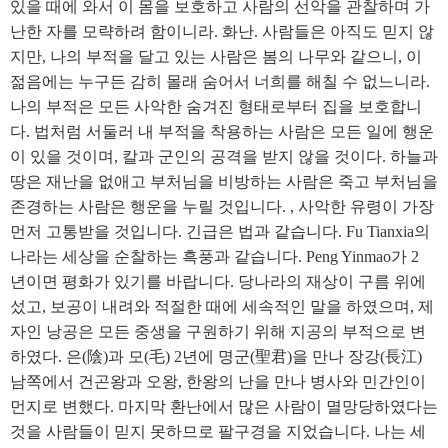
있을 때에 와서 이 몸을 보호하고 사람의 선악을 관찰하며 가
난한 자를 모략하려 함이니라. 화난. 사람들은 아직도 믿지 않
지만, 나의 부적을 달고 있는 사람은 봄의 나무와 같으니, 이
젊음에는 누구든 감히 몰래 숨어서 너희를 해칠 수 없느니라.
나의 부적은 모든 사악한 숨겨진 형태로부터 집을 보호합니
다. 법처럼 서둘러 내 부적을 착용하는 사람은 모든 일에 행운
이 있을 것이며, 칼과 군인의 공격을 받지 않을 것이다. 하늘과
땅은 재난을 없애고 부처님을 비방하는 사람은 죽고 부처님을
존경하는 사람은 행운을 누릴 것입니다. , 사악한 유령이 가장
먼저 고통받을 것입니다. 긴급은 법과 같습니다. Fu Tianxia의
나라는 세상을 순찰하는 흑풍과 같습니다. Peng Yinmao가 2
년이면 평화가 있기를 바랍니다. 당나라의 재상이 구름 위에
섰고, 보공이 내려와 적절한 때에 세속적인 말을 하였으며, 제
자인 낭공은 모든 중생을 구원하기 위해 지공의 부적으로 변
하였다. 은(陰)과 모(毛) 2년에 명군(聖君)을 만나 장강(長江)
남쪽에서 건곤왕과 오왕, 한왕의 난을 만나 병사와 민간인이
먼지로 변했다. 마지막 환난에서 많은 사람이 멸망당하였다는
것을 사람들이 믿지 못하므로 팔구경을 지었습니다. 나는 세