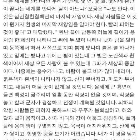
나는 세계를 만난다면 우리가 언제, 몇 년, 몇 월, 몇시에 환난
이 끝나는 세계를 만나게 될지 아느냐? 오공은 "나도 안다. 이
것은 삼만칠천칠백년의 마지막 재앙이다. 세상 사람들은 이것
이 원가자 환생의 마지막 재앙임을 알아야 한다. 빨리 피하는
것이 좋다"고 대답했다. " 환난 끝에 남동쪽 하늘에 길이가 용
처럼 한 혜성이 나타나고 뒤에 두 별이 나타나 낮과 밤을 달리
며 동쪽에서 떠서 서쪽으로 지며 붉게 빛나며 붉은 별 하나가
있고 앞에는 빛나고 뒤에는 별이 있는데 그 빛은 노란색과 흰
색이어서 세상 모든 사람이 볼 수 있는데 그때가 세상의 종말
이다. 나중에는 홍수가 나고, 바람이 불고 비가 많이 내리며,
붉은색과 흰색이 나타나지 않고, 산이 무너지고, 파도가 부서
지고, 새들이 머물 곳이 없게 될 것입니다. 올해에 큰 흉년이
들면 백성이 굶주리며 열흘 동안 식량이 없을 것이며, 식량을
놓고 칼과 군사가 경쟁하고 전쟁이 계속될 것입니다. 피하되
악한 사람들은 피하지 못하느니라 우주가 불확실하고, 해와
달과 별이 움직이고, 산과 바다와 강이 어둡고 침침하며, 풀과
들에 용과 뱀이 구별되지 않고, 육국이 어지러워지고, 산에 뼈
가 쌓이고, 현명한 왕을 보기가 어렵습니다. 내가 이 경을 남기