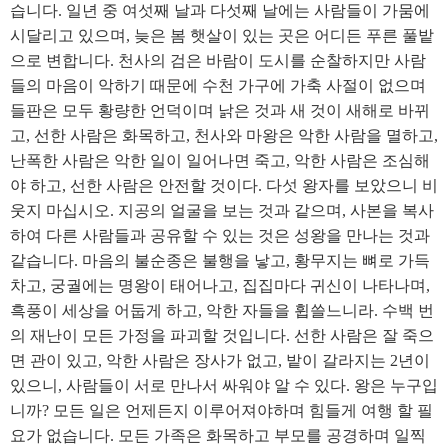
습니다. 일년 중 여섯째 날과 다섯째 날에는 사람들이 가뭄에
시달리고 있으며, 늦은 봄 햇살이 있는 곳은 어디든 푸른 풀밭
으로 변합니다. 천사의 검은 바람이 도시를 순찰하지만 사람
들의 마음이 악하기 때문에 수천 가구에 가축 사절이 없으며
들판은 모두 황량한 언덕이며 낡은 것과 새 것이 새해로 바뀌
고, 선한 사람은 화목하고, 천사와 마왕은 악한 사람을 멸하고,
난폭한 사람은 악한 일이 일어나면 죽고, 악한 사람은 조심해
야 하고, 선한 사람은 안전할 것이다. 다섯 왕자를 보았으니 비
웃지 마십시오. 지공의 얼굴을 보는 것과 같으며, 사본을 복사
하여 다른 사람들과 공유할 수 있는 것은 성왕을 만나는 것과
같습니다. 마음의 불순종은 불행을 낳고, 황무지는 뼈로 가득
차고, 궁궐에는 명왕이 태어나고, 집집마다 귀신이 나타나며,
흑풍이 세상을 어둡게 하고, 악한 자들을 휩쓸느니라. 수백 번
의 재난이 모든 가정을 파괴할 것입니다. 선한 사람은 잘 죽으
면 관이 있고, 악한 사람은 장사가 없고, 밭이 갈라지는 2년이
있으니, 사람들이 서로 만나서 싸워야 알 수 있다. 왕은 누구입
니까? 모든 일은 언제든지 이루어져야하며 힘들게 여행 할 필
요가 없습니다. 모든 가족은 화목하고 부모를 공경하며 일찍