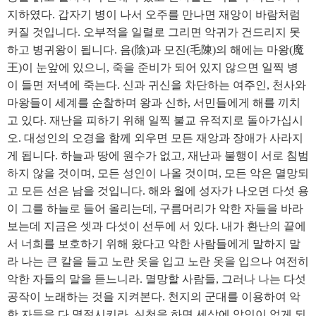
지하였다. 갑자기 병이 나서 오주를 만나면 재앙이 바람처럼
커질 것입니다. 오부적을 일렬로 그리면 악귀가 건드리지 못
하고 병귀왕이 됩니다. 음(陰)과 모진(毛陳)의 해에는 마왕(魔
王)이 눈앞에 있으니, 죽을 준비가 되어 있지 않으면 일찍 병
이 들면 저녁에 죽는다. 신과 귀신을 차단하는 여주인, 천사와
마왕들이 세계를 순찰하며 왕과 신하, 서민들에게 해를 끼치
고 있다. 재난을 피하기 위해 일찍 불교 유적지로 돌아가십시
오. 대성인의 오경을 함께 외우면 모든 재앙과 장애가 사라지
게 됩니다. 하늘과 땅에 원수가 없고, 재난과 불행이 서로 침범
하지 않을 것이며, 모든 성인이 나올 것이며, 모든 악은 멸망되
고 모든 선은 남을 것입니다. 해와 월에 성자가 나오면 다섯 용
이 그를 하늘로 들어 올리는데, 구름머리가 악한 자들을 바라
보는데 지금은 셋과 다섯이 선두에 서 있다. 내가 환난의 끝에
서 너희를 보호하기 위해 왔다고 악한 사람들에게 말하지 말
라 나는 큰 칼을 들고 노란 옷을 입고 노란 옷을 입으나 여전히
악한 자들의 말을 듣느니라. 멸망할 사람들, 그러나 나는 다섯
공작이 노래하는 것을 지켜본다. 천지의 군대를 이용하여 악
한 자들을 다 멸절시키라. 실천을 하면 세상에 악인이 없게 되