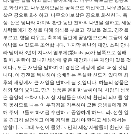
라. 좋은 일을 하고 빨리 돌아오세요. 나무미륵보살은 당공으
로 화신하고, 나무오이보살은 공작으로 화신하고, 나무관음보
살은 공으로 화신하고, 나무오이보살은 공으로 화신한다. 옥
상. 산은 당나라 마지막 환란 동안 천하의 나연을 설하고, 세상
사람들에게 정성을 다해 의식을 부르고, 깃발을 걸고, 경전을
부르고, 향을 피우고, 축복의 들판에 공양함으로써 그들이 살
아남을 수 있도록 조언합니다. 마지막 환난의 재앙. 소위 당나
라 땅이라 3년이 지나서 염부제(繁budvipa)가 남쪽으로 정해
질 때, 환란이 끝나면 세상에 좋은 재앙과 나쁜 재앙이 있을 것
이다. , 모든 재난을 말하며 이 경전은 세상에 널리 퍼질 것입
니다. 이 경전을 복사하여 숭배하는 독실한 신도가 있다면 최
후의 재앙에서 큰 재앙을 면하게 될 것입니다. 하늘의 성품은
해와 달의 빛이고, 땅의 성품은 온화한 날씨이며, 사람의 성품
은 음양의 조화이다. 세상 사람들은 마지막 환난의 의미를 알
지 못하므로 나는 이 부적경을 기록하여 모든 중생들에게 전
해 주어 그들로 하여금 수련하고 공양하게 하느니라. 선한 일
을 긴급히 실천하고 이에 경의를 표해야 한다고 세상에서는
말합니다. 그때 노신이 물었다. 만약 세상 사람들이 환난이 끝