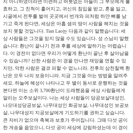
지 아니하였더라면 미련하고 버릇없는 아들이 그 부모에게 불
효하고, 그 친척이 흩어지고, 귀신의 침입을 받고, 혼을 잃고,
시골에서 전투를 벌여 곳곳에서 번개와 피처럼 하얀 뼈를 남
기고 죽게 된다면, 세상은 아홉 샘의 땅이 사람을 해치는 것을
보지 못할 것입니다. Tian Lao는 다음과 같이 말했습니다: 세
상 사람들은 그것을 믿지 않을 수도 있습니다. 성 스님이 말했
습니다: 환난이 끝나기 전과 후를 세상에 말하기는 어렵습니
다. 이 경전이 없다면 우리가 어떻게 환난이 끝난 후 살아남을
수 있습니까? 선한 사람은 이 경을 만나면 재앙을 면할 수 있
지만, 악한 사람은 결코 피할 수 없느니라. 전후의 삼천칠백 환
난은 모두 나의 보응이니라. 지금 그것을 아는 방법을 알려주
세요. 하늘에 혜성이 나타나고 두 별이 동서로 운행하는 것을
본다면 이는 소위 3,700환난이 도래했음을 세상 사람들에게
알리는 오주보살이다. 나는 세상 사람들이 당공보살대성인,
나모대성당공보살, 나무대성인 화공보살, 나무대성인 보공보
살, 나무대성지 지공보살에게 기도하기를 권하고 싶습니다.
큰 자비가 없으며 축복과 보호가 주어집니다. 그때 다섯 공이
한 게송을 읊었으니, 다섯 공이 세상에 강림하셨는데 이 경이