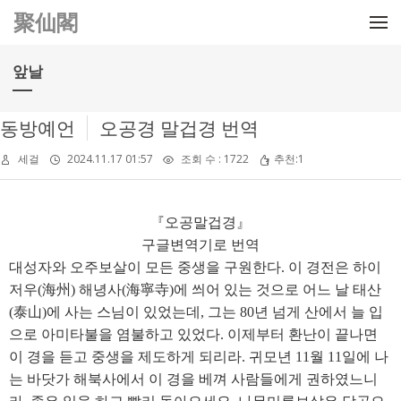
메뉴 건너뛰기
聚仙閣
앞날
동방예언
오공경 말겁경 번역
세걸
2024.11.17 01:57
조회 수 : 1722
추천:1
『오공말겁경』
구글변역기로 번역
대성자와 오주보살이 모든 중생을 구원한다. 이 경전은 하이
저우(海州) 해녕사(海寧寺)에 씌어 있는 것으로 어느 날 태산
(泰山)에 사는 스님이 있었는데, 그는 80년 넘게 산에서 늘 입
으로 아미타불을 염불하고 있었다. 이제부터 환난이 끝나면
이 경을 듣고 중생을 제도하게 되리라. 귀모년 11월 11일에 나
는 바닷가 해북사에서 이 경을 베껴 사람들에게 권하였느니