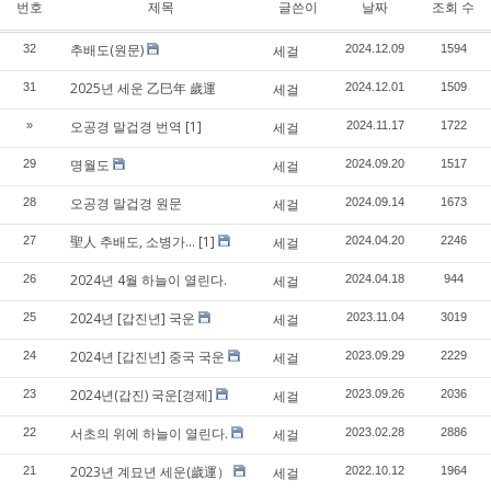
번호
제목
글쓴이
날짜
조회 수
추배도(원문)
32
세걸
2024.12.09
1594
2025년 세운 乙巳年 歲運
31
세걸
2024.12.01
1509
오공경 말겁경 번역
[1]
»
세걸
2024.11.17
1722
명월도
29
세걸
2024.09.20
1517
오공경 말겁경 원문
28
세걸
2024.09.14
1673
聖人 추배도, 소병가...
[1]
27
세걸
2024.04.20
2246
2024년 4월 하늘이 열린다.
26
세걸
2024.04.18
944
2024년 [갑진년] 국운
25
세걸
2023.11.04
3019
2024년 [갑진년] 중국 국운
24
세걸
2023.09.29
2229
2024년(갑진) 국운[경제]
23
세걸
2023.09.26
2036
서초의 위에 하늘이 열린다.
22
세걸
2023.02.28
2886
2023년 계묘년 세운(歲運）
21
세걸
2022.10.12
1964