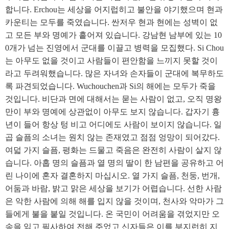
합니다. Erchou는 세상을 어지럽히고 불안을 야기했으며 현과
카운티는 모두를 죽였습니다. 싼저우 현과 현에는 성벽이 없
고 모든 부와 명예가 흩어져 있습니다. 강남현 남부에 있는 10
0개가 넘는 진영에서 군대를 이끌고 병력을 모집했다. Si Chou
는 아무도 없을 것이고 사람들이 편안함을 느끼지 못할 것이
라고 두려워했습니다. 많은 자녀와 손자들이 군대에 복무하도
록 파견되었습니다. Wuchouchen과 Si의 해에는 모두가 죽을
것입니다. 비단과 면에 대해서는 묻는 사람이 없고, 오직 명왕
만이 부와 명예에 상관없이 아무도 보지 않습니다. 갑자기 흉
년이 들어 항상 텅 비고 어디에도 사람이 보이지 않습니다. 일
곱 슬픔의 소녀는 원치 않는 존재였고 점점 엉망이 되어갔다.
여덟 가지 슬픔, 평화는 드물고 죽음은 완전히 사람이 살지 않
습니다. 아홉 명의 슬픔과 열 명의 딸이 한 남편을 공유하고 어
린 나이에 혼자 결혼하지 마십시오. 열 가지 슬픔, 천둥, 번개,
어둠과 바람, 밝고 맑은 세상을 보기가 어렵습니다. 선한 사람
은 악한 사람에 의해 해를 입지 않을 것이며, 천사와 악마가 그
들에게 불을 붙일 것입니다. 온 국민이 어려움을 겪었지만 오
송을 읽고 필사하여 전해 주었고 신자들은 이를 부지런히 지