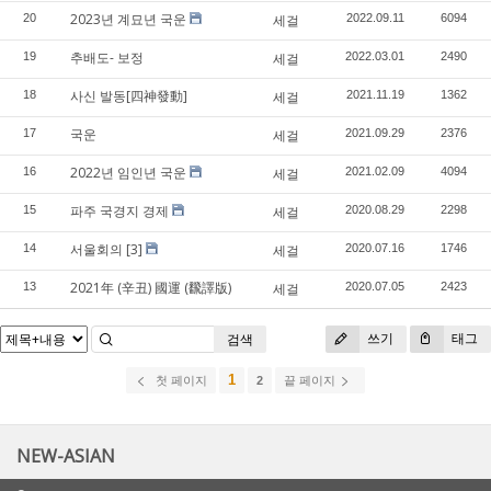
2023년 계묘년 국운
20
세걸
2022.09.11
6094
추배도- 보정
19
세걸
2022.03.01
2490
사신 발동[四神發動]
18
세걸
2021.11.19
1362
국운
17
세걸
2021.09.29
2376
2022년 임인년 국운
16
세걸
2021.02.09
4094
파주 국경지 경제
15
세걸
2020.08.29
2298
서울회의
[3]
14
세걸
2020.07.16
1746
2021年 (辛丑) 國運 (飜譯版)
13
세걸
2020.07.05
2423
쓰기
태그
검색
1
첫 페이지
2
끝 페이지
NEW-ASIAN