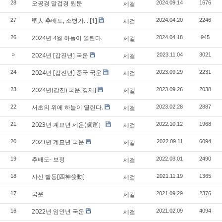
오공경 말겁경 원문
28
세걸
2024.09.14
1676
聖人 추배도, 소병가...
[1]
27
세걸
2024.04.20
2246
2024년 4월 하늘이 열린다.
26
세걸
2024.04.18
945
2024년 [갑진년] 국운
»
세걸
2023.11.04
3021
2024년 [갑진년] 중국 국운
24
세걸
2023.09.29
2231
2024년(갑진) 국운[경제]
23
세걸
2023.09.26
2038
서초의 위에 하늘이 열린다.
22
세걸
2023.02.28
2887
2023년 계묘년 세운(歲運）
21
세걸
2022.10.12
1968
2023년 계묘년 국운
20
세걸
2022.09.11
6094
추배도- 보정
19
세걸
2022.03.01
2490
사신 발동[四神發動]
18
세걸
2021.11.19
1365
국운
17
세걸
2021.09.29
2376
2022년 임인년 국운
16
세걸
2021.02.09
4094