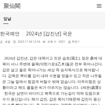
메뉴 건너뛰기
聚仙閣
앞날
한국예언
2024년 [갑진년] 국운
세걸
2023.11.04 12:34
조회 수 : 3021
추천:1
2024년 갑진년, 갑은 대목이고 진은 습토[濕土], 젖은 흙에 대
목이 서니 주변에 을목(약한기운)[乙木]들은 전부 죽어나간다.
갑은 살고 을은 죽어나가는 세상 즉 승자독식으로 해석됩니
다. 갑목은 뿌리를 깊이 내려 수분을 얻을수 있고 작은 나무들
은 그늘 밑에서 힘겹게 버틸수 밖에 없습니다. 아무리힘든 상
황이라고 해도 풀들은 씨가 마르지는 않습니다. -[세운(歲運)]
한국은 삼면이 바다이고 북쪽으로 가는길이 막혀 있음으로
수가 용신입니다. 해가 갑진, 갑은 목이기때문에 갑진이 용신