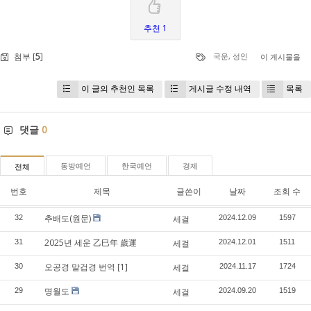
추천 1
첨부 [
5
]
국운
,
성인
이 게시물을
이 글의 추천인 목록
게시글 수정 내역
목록
댓글
0
동방예언
한국예언
경제
전체
번호
제목
글쓴이
날짜
조회 수
추배도(원문)
32
세걸
2024.12.09
1597
2025년 세운 乙巳年 歲運
31
세걸
2024.12.01
1511
오공경 말겁경 번역
[1]
30
세걸
2024.11.17
1724
명월도
29
세걸
2024.09.20
1519