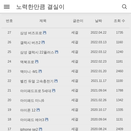
노력한만큼 결실이
번호
제목
글쓴이
날짜
조회 수
세걸
27
2022.04.22
1735
삼성 버즈프로
세걸
26
2022.03.13
1160
갤럭시 버즈2
세걸
25
2022.03.12
1240
삼성 갤럭시 22플러스
세걸
24
2022.02.23
1181
맥북프로
세걸
23
2022.01.20
2460
맥미니 -M1
세걸
22
2021.11.17
1100
벨킨 듀얼 고속충전기
세걸
21
2021.09.04
1788
아이패드프로 5세대
세걸
20
2021.02.26
1342
아이패드 미니6
세걸
19
2020.10.17
1335
아이폰 12
세걸
18
2020.09.04
1131
아이패드 에어3
세걸
17
2020.08.24
2409
iphone se2