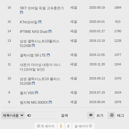
세걸
16
2020.08.19
1684
SKY 모바일 듀얼 고속충전기
세걸
15
2020.04.01
913
KTm모바일
세걸
14
2020.01.27
1790
IPTIME NAS Dual
세걸
13
2019.12.19
1228
삼성 갤럭시노트10플러스
512GB
세걸
12
2019.12.05
1477
갤럭시탭 S6 LTE
세걸
11
2019.11.28
1104
내돈이 더이상 내돈이 아니
다.(모바일 보안)
세걸
10
2019.09.13
1470
삼성 갤럭시노트10 플러스
512GB
세걸
9
2019.07.19
1624
엘지 V50
세걸
8
2019.06.04
1878
엠지텍 MG 3000X
검색
쓰기
태그
1
첫 페이지
2
끝 페이지