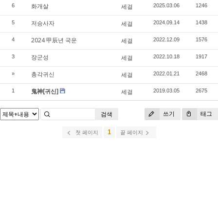
화개살
6
세걸
2025.03.06
1246
저승사자
5
세걸
2024.09.14
1438
2024 甲辰년 국운
4
세걸
2022.12.09
1576
장군성
3
세걸
2022.10.18
1917
총각귀신
»
세걸
2022.01.21
2468
鬼神[귀신]
1
세걸
2019.03.05
2675
쓰기
태그
검색
1
첫 페이지
끝 페이지