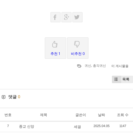
추천 1
비추천 0
귀신
,
총각귀신
이 게시물을
목록
댓글
0
번호
제목
글쓴이
날짜
조회 수
종교 신앙
7
세걸
2025.04.05
1147