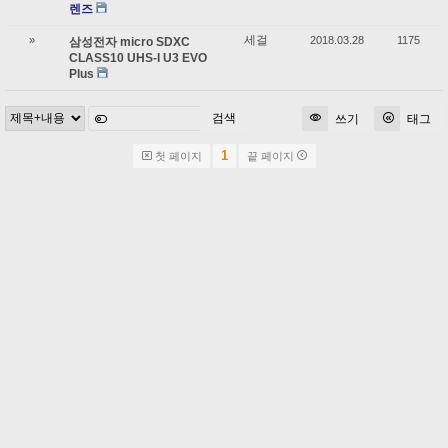
렌즈
세걸
»
2018.03.28
1175
삼성전자 micro SDXC
CLASS10 UHS-I U3 EVO
Plus
검색
쓰기
태그
1
첫 페이지
끝 페이지