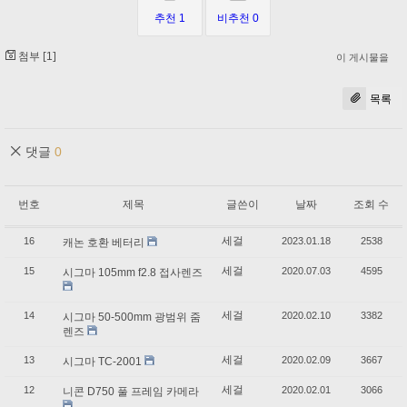
추천 1
비추천 0
첨부 [
]
1
이 게시물을
목록
댓글
0
번호
제목
글쓴이
날짜
조회 수
세걸
16
2023.01.18
2538
캐논 호환 베터리
세걸
15
2020.07.03
4595
시그마 105mm f2.8 접사렌즈
세걸
14
2020.02.10
3382
시그마 50-500mm 광범위 줌
렌즈
세걸
13
2020.02.09
3667
시그마 TC-2001
세걸
12
2020.02.01
3066
니콘 D750 풀 프레임 카메라