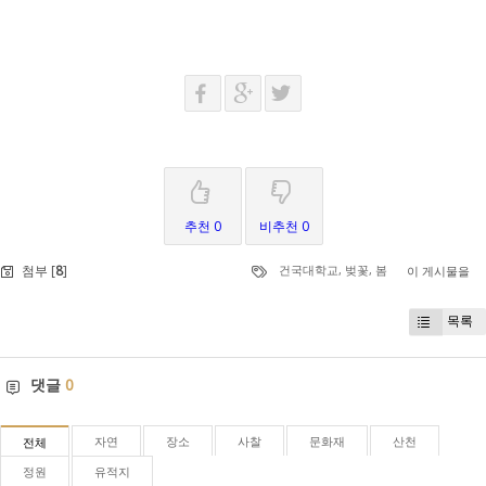
추천 0
비추천 0
첨부 [
8
]
건국대학교
,
벚꽃
,
봄
이 게시물을
목록
댓글
0
자연
장소
사찰
문화재
산천
전체
정원
유적지