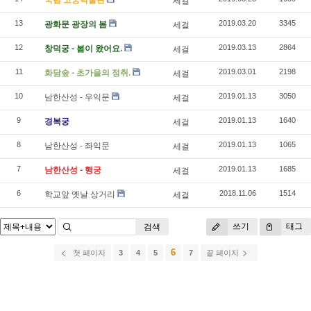
세걸
광화문 광장의 봄
13
세걸
2019.03.20
3345
창덕궁 - 봄이 왔어요.
12
세걸
2019.03.13
2864
화담숲 - 초가을의 정취.
11
세걸
2019.03.01
2198
남한산성 - 우익문
10
세걸
2019.01.13
3050
경복궁
9
세걸
2019.01.13
1640
남한산성 - 좌익문
8
세걸
2019.01.13
1065
남한산성 - 행궁
7
세걸
2019.01.13
1685
학교앞 옛날 상거리
6
세걸
2018.11.06
1514
쓰기
태그
검색
6
첫 페이지
3
4
5
7
끝 페이지