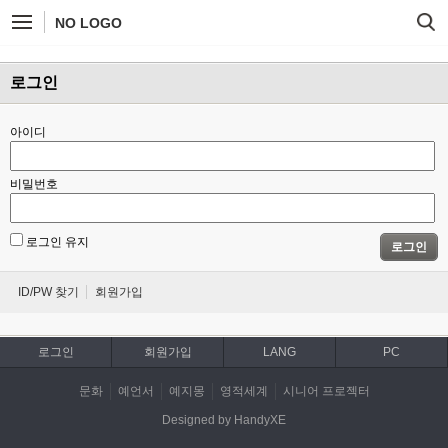
NO LOGO
로그인
아이디
비밀번호
로그인 유지
로그인
ID/PW 찾기
회원가입
로그인
회원가입
LANG
PC
문화
예언서
예지몽
영적세계
시니어 프로젝터
Designed by HandyXE