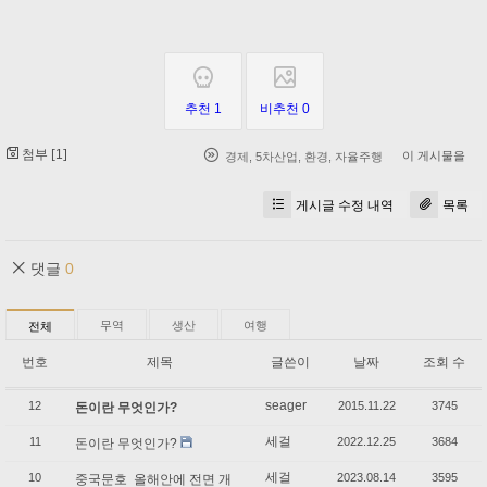
추천 1
비추천 0
첨부 [
]
1
이 게시물을
경제
,
5차산업
,
환경
,
자율주행
게시글 수정 내역
목록
댓글
0
무역
생산
여행
전체
번호
제목
글쓴이
날짜
조회 수
seager
12
2015.11.22
3745
돈이란 무엇인가?
세걸
11
2022.12.25
3684
돈이란 무엇인가?
세걸
10
2023.08.14
3595
중국문호 올해안에 전면 개