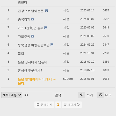
방한다.
세걸
9
2023.01.14
3475
관광으로 벌이는돈.
세걸
8
2024.03.07
2682
중국경제
세걸
7
2020.06.03
2649
2021(신축)년 경제
세걸
»
2021.06.02
2559
자율주행
세걸
5
2024.01.29
2347
동북삼성 여행관광수입
세걸
4
2021.10.31
2288
튤립
세걸
3
2018.02.10
1359
돈은 장사에서 남는다.
세걸
2
2018.02.18
1099
돈이란 무엇인가?
seager
1
2018.01.01
1034
돈은 창의[아이디어]에서 나
온다.
검색
쓰기
태그
1
첫 페이지
끝 페이지