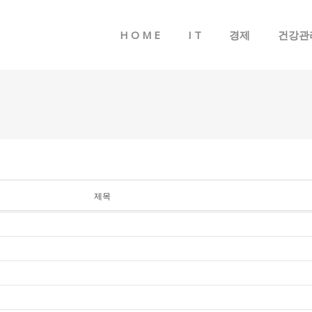
메뉴 건너뛰기
H O M E
I T
경제
건강관
제목