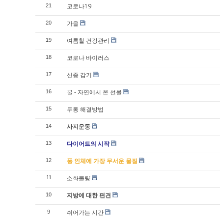
코로나19
21
가을
20
여름철 건강관리
19
코로나 바이러스
18
신종 감기
17
꿀 - 자연에서 온 선물
16
두통 해결방법
15
사지운동
14
다이어트의 시작
13
풍 인체에 가장 무서운 물질
12
소화불량
11
지방에 대한 편견
10
쉬어가는 시간
9