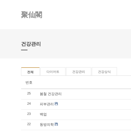
聚仙閣
건강관리
다이어트
건강관리
건강상식
전체
번호
봄철 건강관리
25
피부관리
24
백업
23
동방의학
22