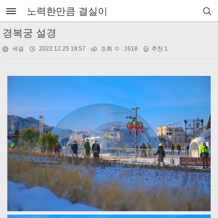
노력한만큼 결실이
경복궁 설경
세걸
2022.12.25 18:57
조회 수 : 2618
추천:1