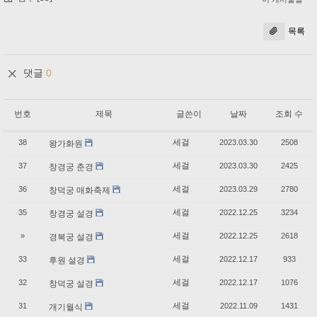
목록
댓글
0
번호
제목
글쓴이
날짜
조회 수
세걸
38
2023.03.30
2508
왕가화원
세걸
37
2023.03.30
2425
창경궁 춘경
세걸
36
2023.03.29
2780
창덕궁 매화축제
세걸
35
2022.12.25
3234
창경궁 설경
세걸
»
2022.12.25
2618
경복궁 설경
세걸
33
2022.12.17
933
후원 설경
세걸
32
2022.12.17
1076
창덕궁 설경
세걸
31
2022.11.09
1431
개기월식