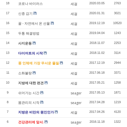
코로나 바이러스
18
세걸
2020.03.05
2763
신종 감기
17
세걸
2020.01.31
3021
꿀 - 자연에서 온 선물
16
세걸
2019.12.19
10520
두통 해결방법
15
세걸
2019.04.04
1243
사지운동
14
세걸
2018.11.07
2253
다이어트의 시작
13
세걸
2018.11.02
3114
풍 인체에 가장 무서운 물질
12
세걸
2017.12.19
2944
소화불량
11
세걸
2017.06.18
3371
지방에 대한 편견
10
세걸
2017.05.21
1258
쉬어가는 시간
9
seager
2017.05.13
1871
몸관리의 시작
8
seager
2017.04.28
1219
지방은 비만의 원인인가
7
세걸
2017.04.26
4120
건강관리에 앞서.
6
seager
2016.11.18
1322